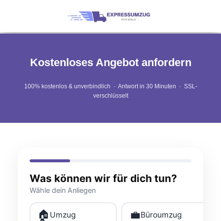
Kostenloses Angebot anfordern
100% kostenlos & unverbindlich · Antwort in 30 Minuten · SSL-
verschlüsselt