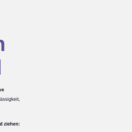
n
d
ve
ässigkeit,
d ziehen: