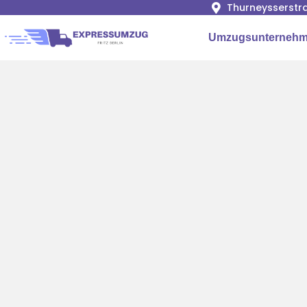
Thurneysserstra
Umzugsunternehme