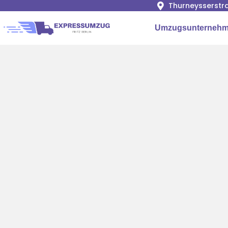
Thurneysserstra
Umzugsunternehme