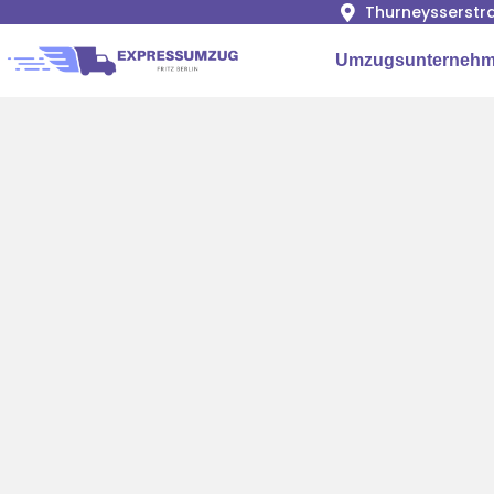
Thurneysserstra
Umzugsunternehme