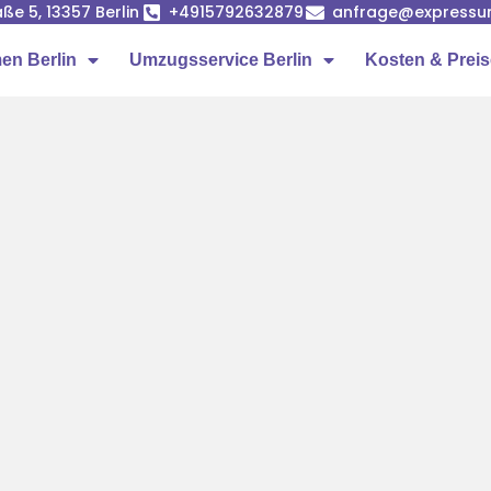
ße 5, 13357 Berlin
+4915792632879
anfrage@expressumz
n Berlin
Umzugsservice Berlin
Kosten & Prei