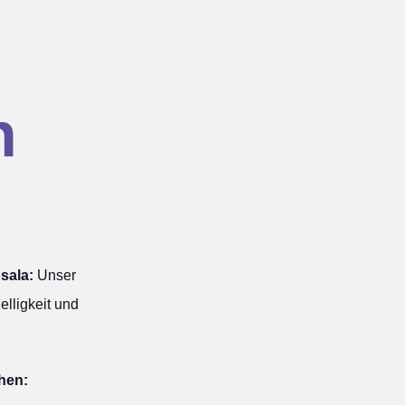
n
sala:
Unser
elligkeit und
hen: