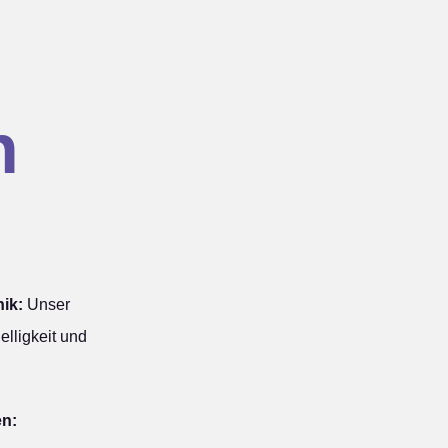
n
ik:
Unser
elligkeit und
en: