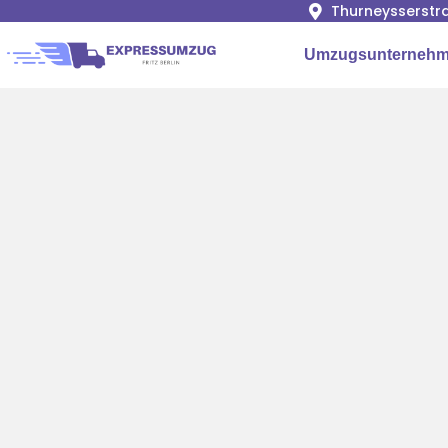
Thurneysserstra
Umzugsunternehme