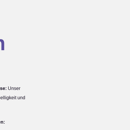
n
se:
Unser
elligkeit und
en: