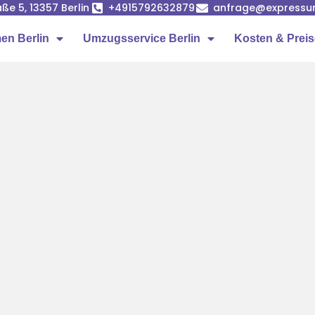
ße 5, 13357 Berlin
+4915792632879
anfrage@expressumz
n Berlin
Umzugsservice Berlin
Kosten & Prei