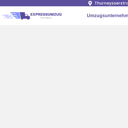
Thurneysserstra
Umzugsunternehme