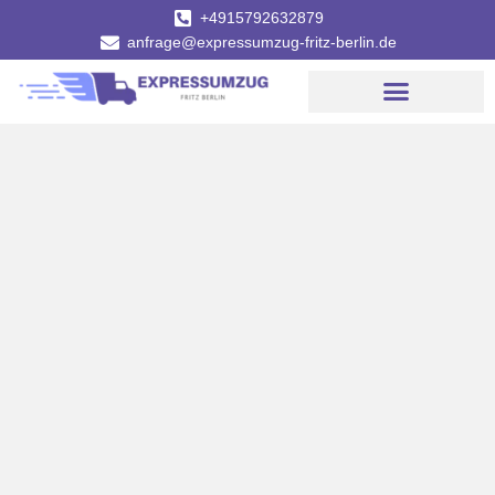
+4915792632879
anfrage@expressumzug-fritz-berlin.de
Umzugsunternehmen Berlin
Umzugsservice Berlin