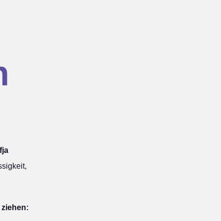
n
fja
sigkeit,
 ziehen: