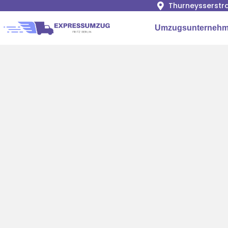
Thurneysserstra
Umzugsunternehme