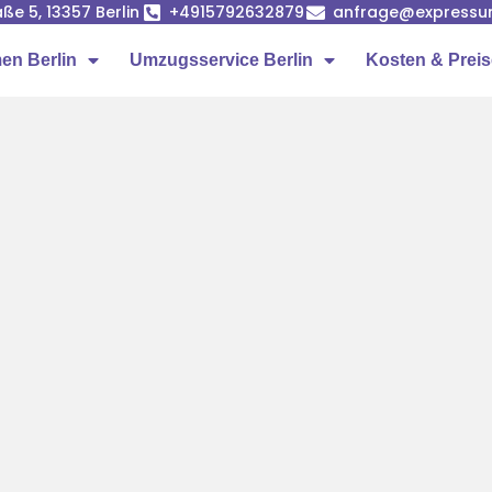
ße 5, 13357 Berlin
+4915792632879
anfrage@expressumz
n Berlin
Umzugsservice Berlin
Kosten & Prei