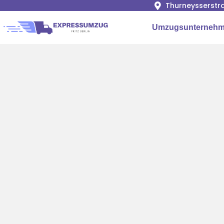
Thurneysserstra
Umzugsunternehme