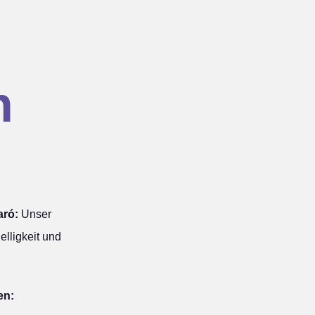
n
aró:
Unser
elligkeit und
en: