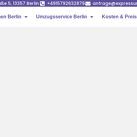
ße 5, 13357 Berlin
+4915792632879
anfrage@expressumz
n Berlin
Umzugsservice Berlin
Kosten & Prei