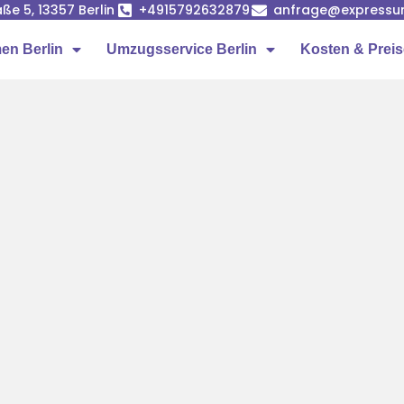
ße 5, 13357 Berlin
+4915792632879
anfrage@expressumz
n Berlin
Umzugsservice Berlin
Kosten & Prei