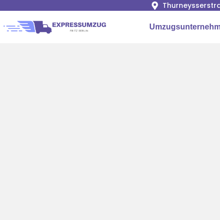
Thurneysserstra
Umzugsunternehme