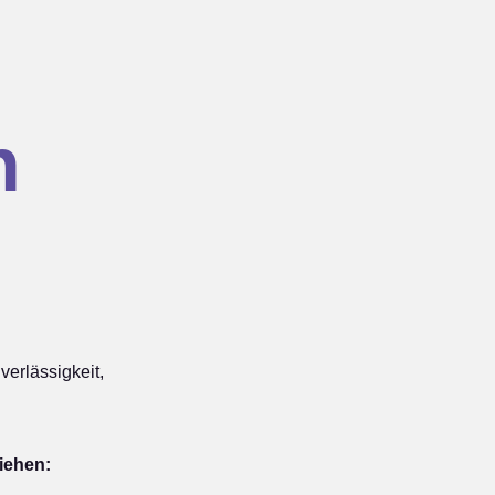
n
erlässigkeit,
iehen: