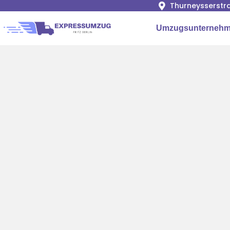
Thurneysserstra
Umzugsunternehme