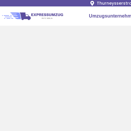
Thurneysserstra
Umzugsunternehme