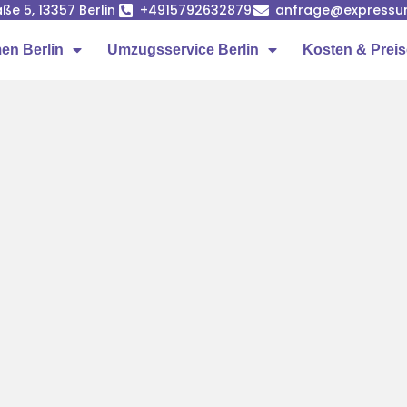
ße 5, 13357 Berlin
+4915792632879
anfrage@expressumz
n Berlin
Umzugsservice Berlin
Kosten & Prei