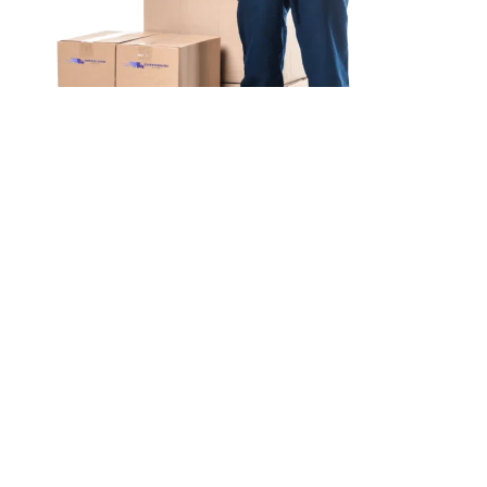
Unsere Mission
Ihr Umzug von Berlin
nach Cambridge
Unsere Mission bei ExpressUmzug Fritz ist einfach: Wir
wollen, dass
Ihr Umzug von Berlin nach Cambridge
schnell & einfach
abläuft.