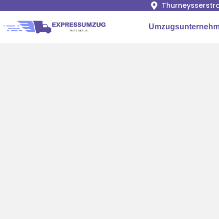
Thurneysserstra
Umzugsunternehme