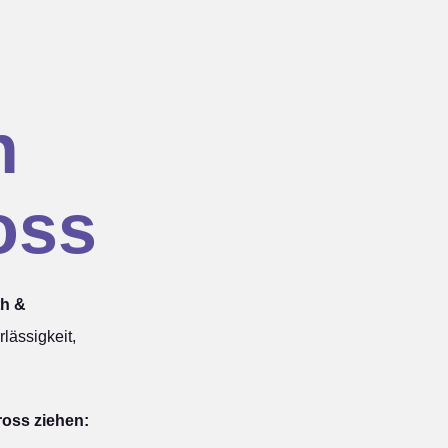
n
oss
th &
lässigkeit,
ross ziehen: