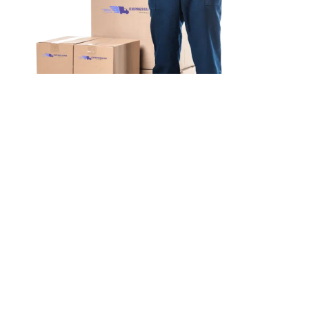
Unsere Mission
Ihr Umzug von Berlin
nach Scottish Borders
Unsere Mission bei ExpressUmzug Fritz ist einfach: Wir
wollen, dass
Ihr Umzug von Berlin nach Scottish
Borders schnell & einfach
abläuft.