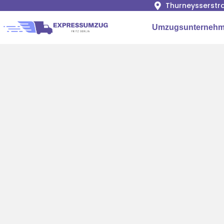
Thurneysserstra
Umzugsunternehme