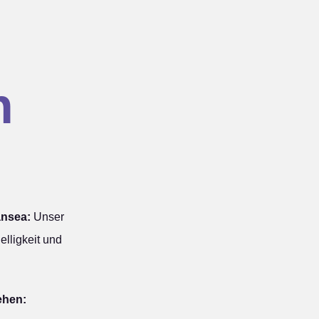
n
ansea:
Unser
elligkeit und
ehen: