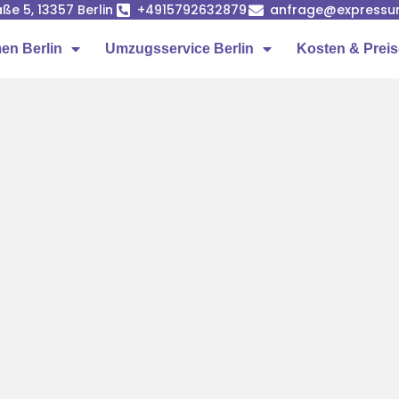
ße 5, 13357 Berlin
+4915792632879
anfrage@expressumz
n Berlin
Umzugsservice Berlin
Kosten & Prei