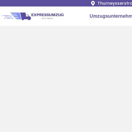
Thurneysserstra
Umzugsunternehme